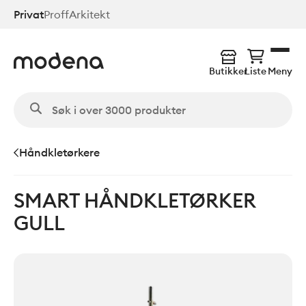
Hopp
Privat
Proff
Arkitekt
til
hovedinnhold
Butikker
Liste
Meny
Håndkletørkere
SMART HÅNDKLETØRKER
GULL