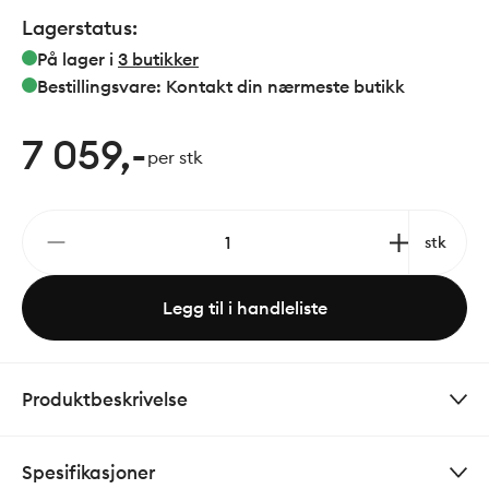
en sikker vinner. Men det er mye mer! En
Lagerstatus:
håndkletørker er et designelement som gir badet
personlighet. Nyt den deilige følelsen av varme
På lager i
3
butikker
håndklær etter en avslappende dusj eller bad.
Bestillingsvare: Kontakt din nærmeste butikk
7 059,-
per stk
stk
Legg til i handleliste
Produktbeskrivelse
Spesifikasjoner