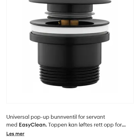
Universal pop-up bunnventil for servant
med
EasyClean
. Toppen kan løftes rett opp for
enkel rengjøring: fjern hår
Les mer