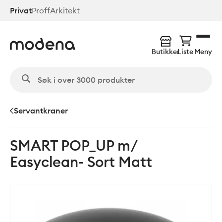
Hopp
Privat
Proff
Arkitekt
til
hovedinnhold
Butikker
Liste
Meny
Servantkraner
SMART POP_UP m/
Easyclean- Sort Matt