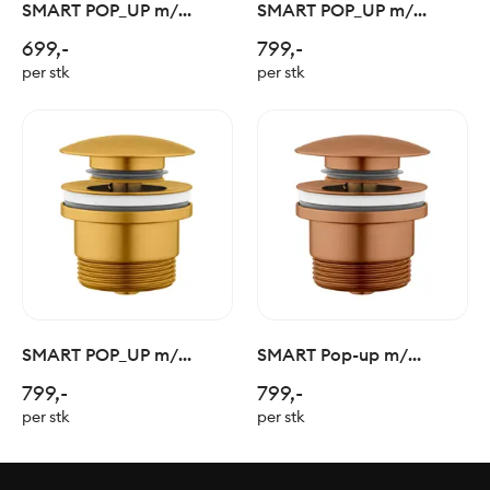
SMART POP_UP m/
SMART POP_UP m/
Easyclean- Krom
Easyclean- Børstet
699,-
799,-
Champagne
per stk
per stk
SMART POP_UP m/
SMART Pop-up m/
Easyclean- Børstet Gull
Easyclean- Børstet
799,-
799,-
kobber
per stk
per stk