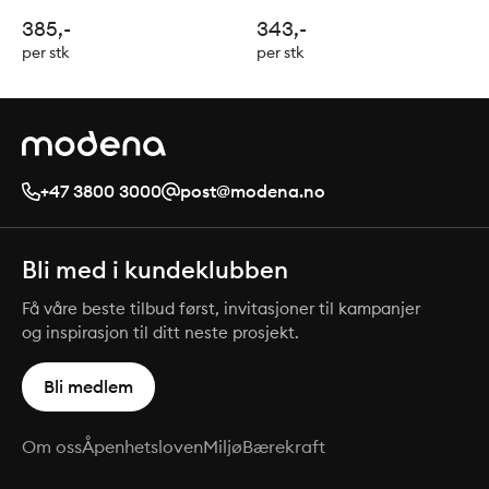
aluminium med 2 libeller
aluminium med 2 libeller
385,-
343,-
per stk
per stk
+47 3800 3000
post@modena.no
Bli med i kundeklubben
Få våre beste tilbud først, invitasjoner til kampanjer
og inspirasjon til ditt neste prosjekt.
Bli medlem
Om oss
Åpenhetsloven
Miljø
Bærekraft