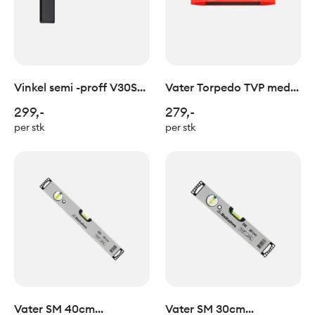
Vinkel semi -proff V30S
Vater Torpedo TVP med
klingelengde 30cm
magnet
299,-
279,-
per stk
per stk
Vater SM 40cm
Vater SM 30cm