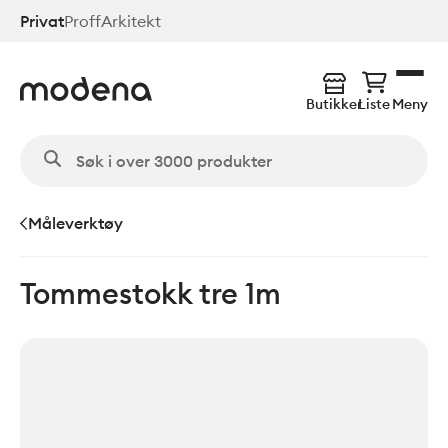
Hopp
Privat
Proff
Arkitekt
til
hovedinnhold
Butikker
Liste
Meny
Måleverktøy
Tommestokk tre 1m