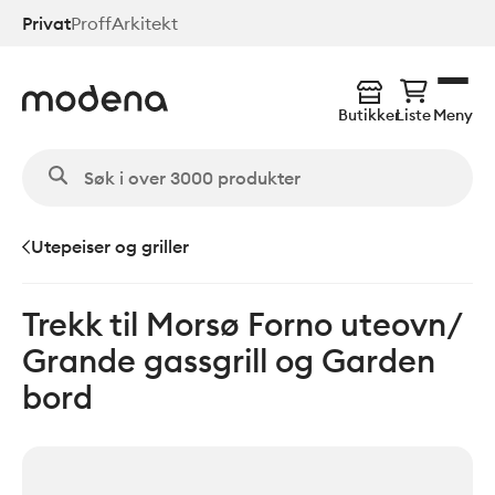
Hopp
Privat
Proff
Arkitekt
til
hovedinnhold
Butikker
Liste
Meny
Utepeiser og griller
Trekk til Morsø Forno uteovn/
Grande gassgrill og Garden
bord