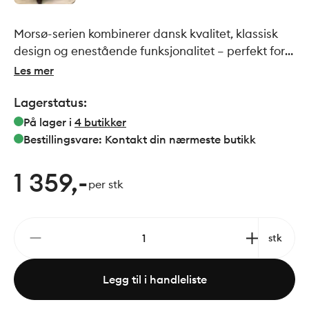
Morsø-serien kombinerer dansk kvalitet, klassisk
design og enestående funksjonalitet – perfekt for
deg som vil skape unike uteopplevelser hele året.
Les mer
Serien byr på stilfulle utepeiser, praktiske
Lagerstatus:
pizzaovner og fleksible løsninger som er langt mer
enn bare en vanlig grill. Inviter venner og familie til
På lager i
4
butikker
gode stunder rundt levende flammer, smakfulle
Bestillingsvare: Kontakt din nærmeste butikk
måltider og ekte hygge med produkter fra Morsø.
1 359,-
per stk
stk
Legg til i handleliste