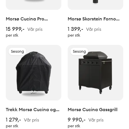
Morsø Cucina Pro
Morsø Skorstein Forno
gassgrill
utepeis/pizzaovn
15 999,-
1 399,-
Vår pris
Vår pris
per stk
per stk
Sesong
Sesong
Trekk Morsø Cucina og
Morsø Cucina Gassgrill
Cucina Pro
1 279,-
9 990,-
Vår pris
Vår pris
per stk
per stk