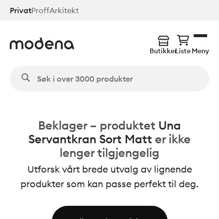
Hopp
Privat
Proff
Arkitekt
til
hovedinnhold
Butikker
Liste
Meny
Beklager – produktet
Una
Servantkran Sort Matt
er ikke
lenger tilgjengelig
Utforsk vårt brede utvalg av lignende
produkter som kan passe perfekt til deg.