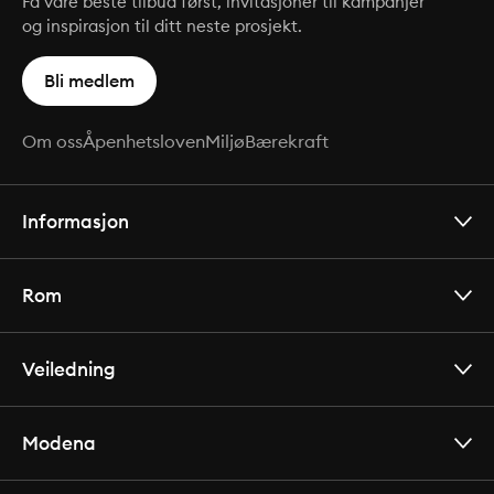
Få våre beste tilbud først, invitasjoner til kampanjer
og inspirasjon til ditt neste prosjekt.
Bli medlem
Om oss
Åpenhetsloven
Miljø
Bærekraft
Informasjon
Rom
Veiledning
Modena