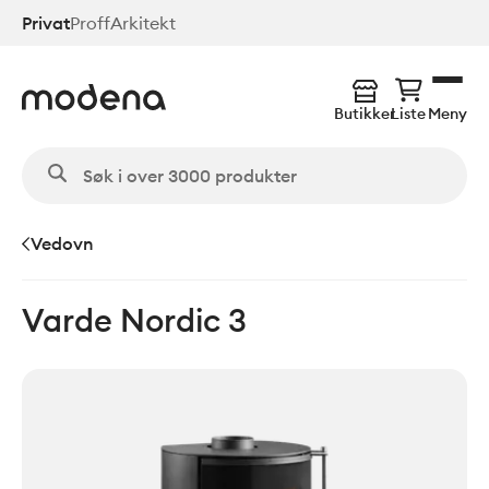
Hopp
Privat
Proff
Arkitekt
til
hovedinnhold
Butikker
Liste
Meny
Vedovn
Varde Nordic 3