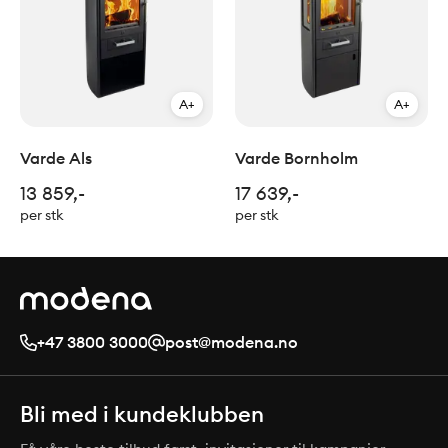
A+
A+
Varde Als
Varde Bornholm
13 859,-
17 639,-
per stk
per stk
+47 3800 3000
post@modena.no
Bli med i kundeklubben