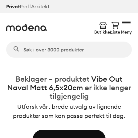
Hopp
Privat
Proff
Arkitekt
til
hovedinnhold
Butikker
Liste
Meny
Beklager – produktet
Vibe Out
Naval Matt 6,5x20cm
er ikke lenger
tilgjengelig
Utforsk vårt brede utvalg av lignende
produkter som kan passe perfekt til deg.