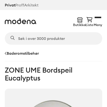
Hopp
Privat
Proff
Arkitekt
til
hovedinnhold
Butikker
Liste
Meny
Baderomstilbehør
ZONE UME Bordspeil
Eucalyptus