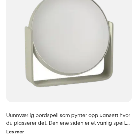
Uunnværlig bordspeil som pynter opp uansett hvor
du plasserer det. Den ene siden er et vanlig speil,
mens den andre siden forstørrer hele fem ganger.
Les mer