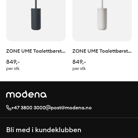
ZONE UME Toalettbørste
ZONE UME Toalettbørste
Black
Soft Grey
849,-
849,-
per stk
per stk
+47 3800 3000
post@modena.no
Bli med i kundeklubben