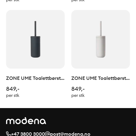
ZONE UME Toalettbørste
ZONE UME Toalettbørste
Black
Soft Grey
849,-
849,-
per stk
per stk
+47 3800 3000
post@modena.no