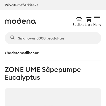
Hopp
Privat
Proff
Arkitekt
til
hovedinnhold
Butikker
Liste
Meny
Baderomstilbehør
ZONE UME Såpepumpe
Eucalyptus