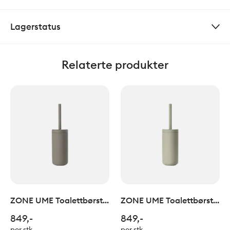
Lagerstatus
Relaterte produkter
ZONE UME Toalettbørste
ZONE UME Toalettbørste
Taupe
Eucalyptus
849,-
849,-
per stk
per stk