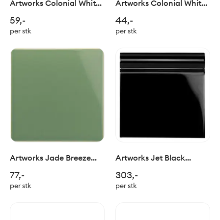
Artworks Colonial White
Artworks Colonial White
Field Tile 15x15cm
Half Tile 15x7cm
59,-
44,-
per stk
per stk
Artworks Jade Breeze
Artworks Jet Black
Field Tile 15x15cm
Skirting 15x15cm
77,-
303,-
per stk
per stk