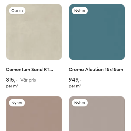
Outlet
Nyhet
Cementum Sand RT
Croma Aleutian 15x15cm
60x60cm
315,-
949,-
Vår pris
per m²
per m²
Nyhet
Nyhet