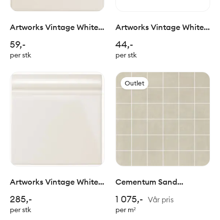
Artworks Vintage White
Artworks Vintage White
Field Tile 15x15cm
Half Tile 15x7cm
59,-
44,-
per stk
per stk
Outlet
Artworks Vintage White
Cementum Sand
Skirting 15x15cm
Mosaico 5x5/30x30cm
285,-
1 075,-
Vår pris
per stk
per m²