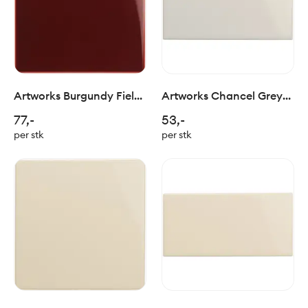
Artworks Burgundy Field
Artworks Chancel Grey
Tile 15x15cm
Half Tile 15x7cm
77,-
53,-
per stk
per stk