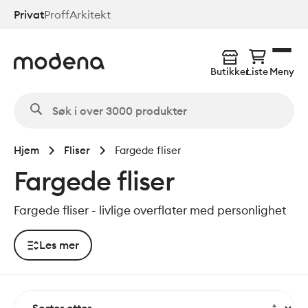
Hopp
Privat
Proff
Arkitekt
til
hovedinnhold
Butikker
Liste
Meny
Hjem
Fliser
Fargede fliser
Fargede fliser
Fargede fliser - livlige overflater med personlighet
Les mer