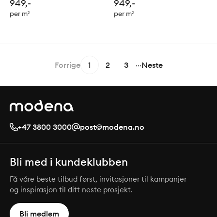
949,-
949,-
per m²
per m²
...
Forrige
1
2
3
Neste
+47 3800 3000
post@modena.no
Bli med i kundeklubben
Få våre beste tilbud først, invitasjoner til kampanjer
og inspirasjon til ditt neste prosjekt.
Bli medlem