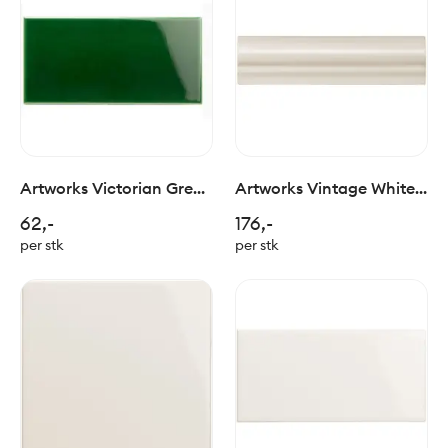
Artworks Victorian Green
Artworks Vintage White
Half Tile 15x7cm
Albert 15x4cm
62,-
176,-
per stk
per stk