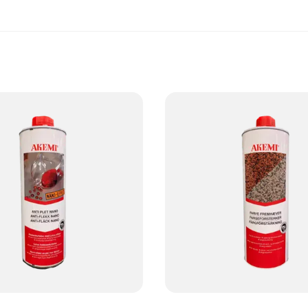
r vedlikeholdsbehovet over tid.
 kan du nyte vakre, holdbare