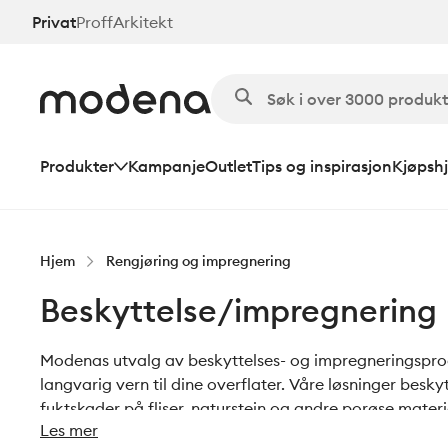
Hopp
Privat
Proff
Arkitekt
til
hovedinnhold
Produkter
Kampanje
Outlet
Tips og inspirasjon
Kjøpshj
Hjem
Rengjøring og impregnering
Beskyttelse/impregnering
Modenas utvalg av beskyttelses- og impregneringsprodu
langvarig vern til dine overflater. Våre løsninger beskyt
fuktskader på fliser, naturstein og andre porøse mater
Les mer
usynlig barriere som bevarer overflatens naturlige uts