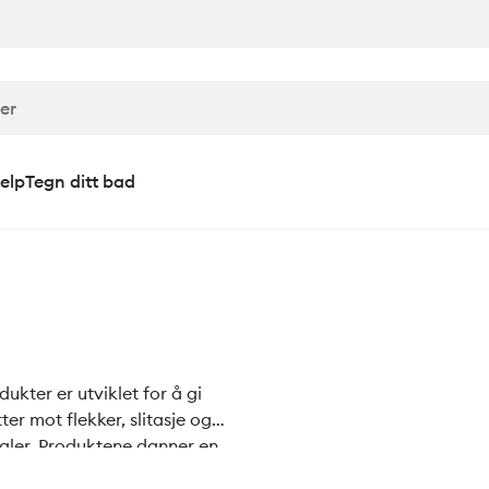
elp
Tegn ditt bad
kter er utviklet for å gi
ter mot flekker, slitasje og
ialer. Produktene danner en
eende og tekstur. De er enkle å