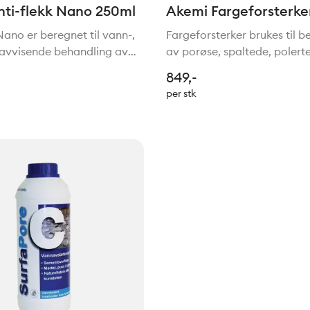
ti-flekk Nano 250ml
Akemi Fargeforsterke
Nano er beregnet til vann-,
Fargeforsterker brukes til 
jeavvisende behandling av
av porøse, spaltede, polert
stoffer, så som f eks natur-
sugende natur- og kunstste
849,-
n (polerte, slipede eller ru
marmor, skifer, sandstein, gr
per stk
av marmor, kalkstein,
eller betongstein. Varighet
fargeforsterkni