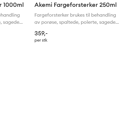
r 1000ml
Akemi Fargeforsterker 250ml
behandling
Fargeforsterker brukes til behandling
e, sagede
av porøse, spaltede, polerte, sagede
iner som
sugende natur- og kunststeiner som
359,-
anitt, gneis
marmor, skifer, sandstein, granitt, gneis
per stk
en av
eller betongstein. Varigheten av
fargeforsterkni