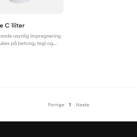
 C 1liter
ende usynlig impregnering
ukes på betong, tegl og
per, gulv, vegger og tak,
asader, betonggulv,
stein, sementfuger, porøse
 underlag. 96%
Forrige
1
Neste