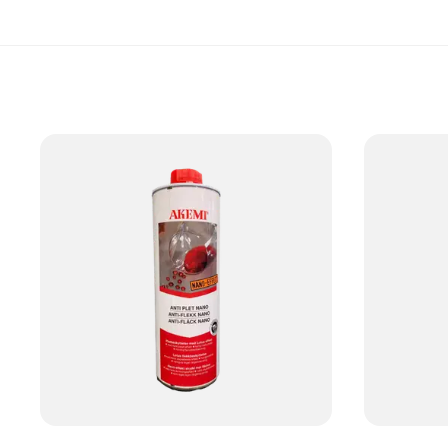
påføre og gir langvarig beskyttelse, noe som redusere
Med Modenas beskyttelses- og impregneringsprodukter
overflater i mange år fremover.