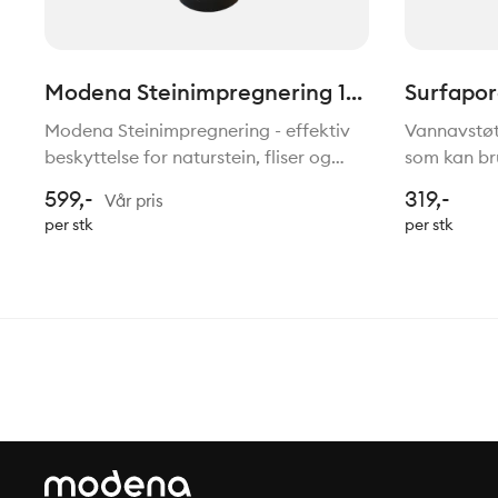
Modena Steinimpregnering 1
Surfapore
ltr
Modena Steinimpregnering - effektiv
Vannavstøt
beskyttelse for naturstein, fliser og
som kan br
betong Modena Steinimpregnering er
puss- på pi
599,-
319,-
Vår pris
en olje- og vannavvisende
takstein, f
per stk
per stk
impregnering utviklet for å beskytte
beleggning
betong, naturstein, marmor,
mineralske