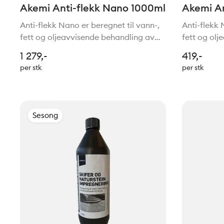
Akemi Anti-flekk Nano 1000ml
Akemi An
Anti-flekk Nano er beregnet til vann-,
Anti-flekk 
fett og oljeavvisende behandling av
fett og ol
mineralske stoffer, så som f eks natur-
mineralske 
1 279,-
419,-
og kunststein (polerte, slipede eller ru
og kunststei
per stk
per stk
overflater av marmor, kalkstein,
overflater 
granitt, gn
granitt, gn
Sesong