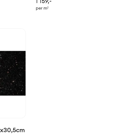
1 159,-
ombinasjon
veldig mange. Ypperlig i kombinasjon
per m²
ndles med
med keramiske fliser. Behandles med
Akemi Antiflekk.
61x30,5cm