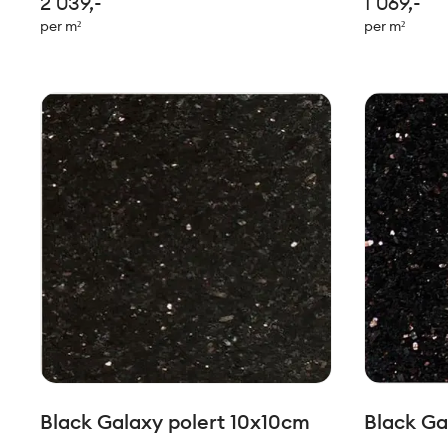
2 039,-
1 069,-
utseende som treffer veldig mange.
veldig man
per m²
per m²
Ypperlig i kombinasjon med keramiske
med kerami
fliser. Behandles med
Akemi Antif
Black Galaxy polert 10x10cm
Black Ga