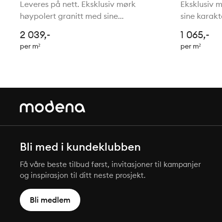
30,5x30
Leveres på nett. Eksklusiv mørk
Eksklusiv 
høypolert granitt med sine
sine karakt
karakteristiske
kopperkryst
2 039,-
1 065,-
kopperkrystaller. Velegnet i alle rom.
Ypperlig i
per m²
per m²
Ypperlig i kombinasjon med keramiske
fliser. Beh
fliser. Behandles med Akemi Antiflekk.
Bli med i kundeklubben
Få våre beste tilbud først, invitasjoner til kampanjer
og inspirasjon til ditt neste prosjekt.
Bli medlem