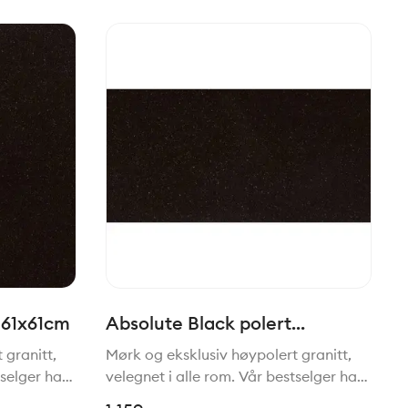
 61x61cm
Absolute Black polert
61x31,5cm
 granitt,
Mørk og eksklusiv høypolert granitt,
tselger har
velegnet i alle rom. Vår bestselger har
effer
en farge og utseende som treffer