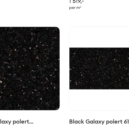
1 519,-
ge. Ypperlig i kombinasjon
veldig mange. Ypperlig i k
per m²
ske fliser. Behandles med
med keramiske fliser. Beha
lekk.
Akemi Antiflekk.
laxy polert
Black Galaxy polert 