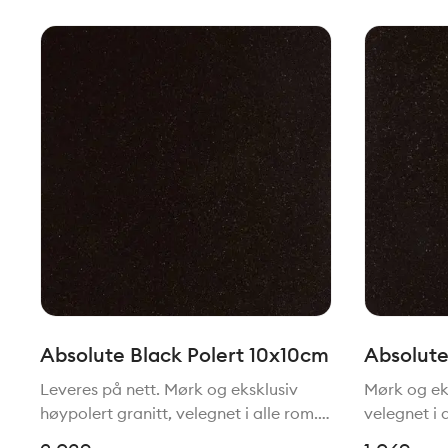
Absolute Black Polert 10x10cm
Absolute
30,5x30
Leveres på nett. Mørk og eksklusiv
Mørk og eks
høypolert granitt, velegnet i alle rom.
velegnet i 
Vår bestselger har en farge og
en farge o