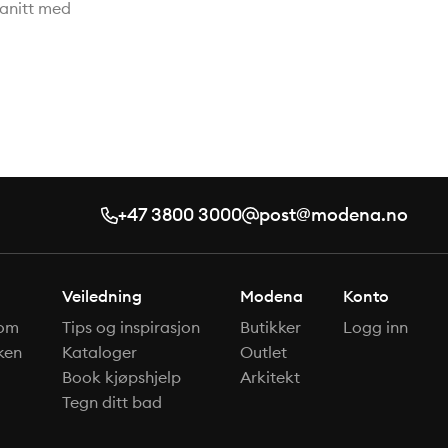
ranitt med
 alle rom.
 keramiske
Antiflekk.
+47 3800 3000
post@modena.no
Veiledning
Modena
Konto
om
Tips og inspirasjon
Butikker
Logg inn
ken
Kataloger
Outlet
Book kjøpshjelp
Arkitekt
Tegn ditt bad