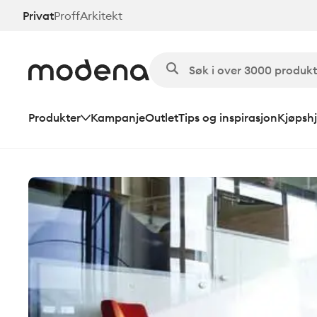
Hopp
Privat
Proff
Arkitekt
til
hovedinnhold
Produkter
Kampanje
Outlet
Tips og inspirasjon
Kjøpshj