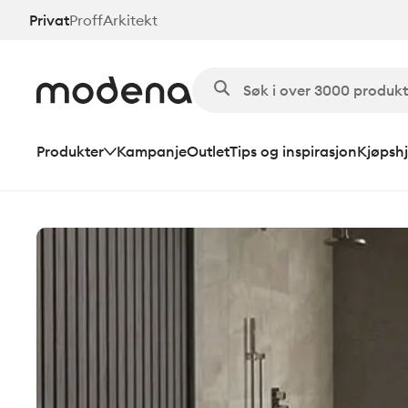
Hopp
Privat
Proff
Arkitekt
til
hovedinnhold
Produkter
Kampanje
Outlet
Tips og inspirasjon
Kjøpshj