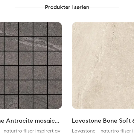
Produkter i serien
e Antracite mosaic
Lavastone Bone Soft
30 cm
cm
 naturtro fliser inspirert av
Lavastone – naturtro fliser i