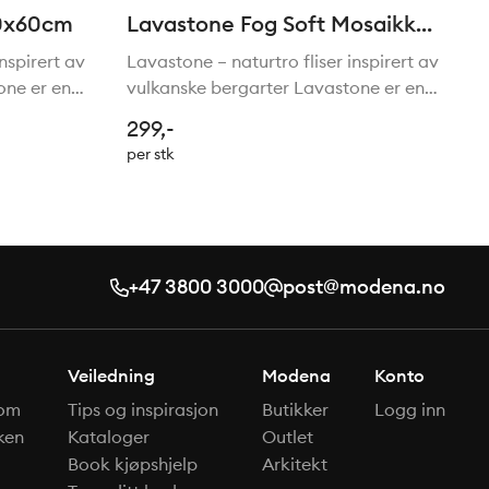
60x60cm
Lavastone Fog Soft Mosaikk
5x5/30x30cm
nspirert av
Lavastone – naturtro fliser inspirert av
one er en
vulkanske bergarter Lavastone er en
av mineraler
elegant fliseserie inspirert av mineraler
299,-
 har et
i vulkanske bergarter. Serien har et
per stk
 der
naturlig og levende uttrykk, der
uregelmessi
+47 3800 3000
post@modena.no
Veiledning
Modena
Konto
om
Tips og inspirasjon
Butikker
Logg inn
ken
Kataloger
Outlet
Book kjøpshjelp
Arkitekt