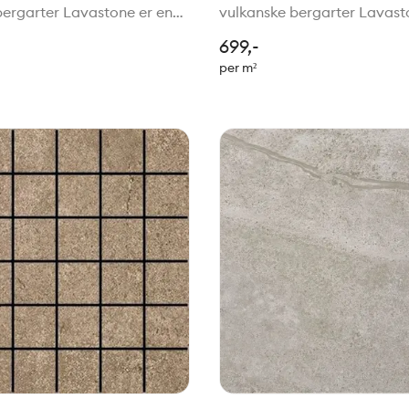
bergarter Lavastone er en
vulkanske bergarter Lavast
seserie inspirert av mineraler
elegant fliseserie inspirert 
699,-
 bergarter. Serien har et
i vulkanske bergarter. Serien
per m²
 levende uttrykk, der
naturlig og levende uttrykk,
i
uregelmessi