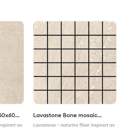
 60x60
Lavastone Bone mosaic
5x5/30x30 cm
nspirert av
Lavastone – naturtro fliser inspirert av