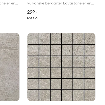
one er en
vulkanske bergarter Lavastone er en
av mineraler
elegant fliseserie inspirert av mineraler
299,-
 har et
i vulkanske bergarter. Serien har et
per stk
 der
naturlig og levende uttrykk, der
uregelmessi