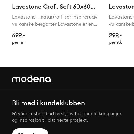
Lavastone Craft Soft 60x60
Lavaston
cm
5x5/30x
Lavastone – naturtro fliser inspirert av
Lavastone –
vulkanske bergarter Lavastone er en
vulkanske 
elegant fliseserie inspirert av mineraler
elegant fli
699,-
299,-
i vulkanske bergarter. Serien har et
i vulkanske
per m²
per stk
naturlig og levende uttrykk, der
naturlig og
uregelmessi
uregelmess
Bli med i kundeklubben
Få våre beste tilbud først, invitasjoner til kampanjer
og inspirasjon til ditt neste prosjekt.