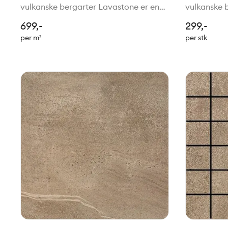
vulkanske bergarter Lavastone er en
vulkanske 
elegant fliseserie inspirert av mineraler
elegant fli
699,-
299,-
i vulkanske bergarter. Serien har et
i vulkanske
per m²
per stk
naturlig og levende uttrykk, der
naturlig og
uregelmessi
uregelmess