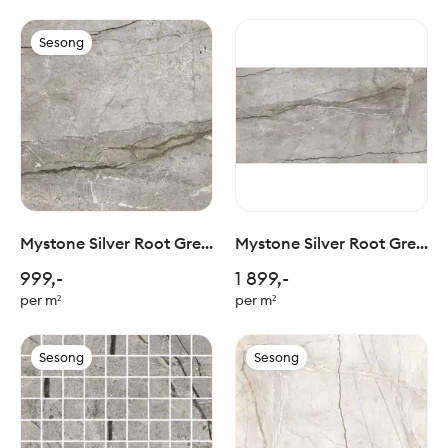
Sesong
Mystone Silver Root Grey
Mystone Silver Root Grey
60x60cm
90x180cm
999,-
1 899,-
per m²
per m²
Sesong
Sesong