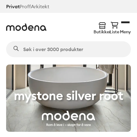
Hopp
Privat
Proff
Arkitekt
til
hovedinnhold
Butikker
Liste
Meny