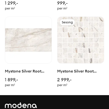
1 299,-
999,-
per m²
per m²
Sesong
Mystone Silver Root
Mystone Silver Root
White 90x180cm
White Mosaico
1 899,-
2 999,-
3x3/30x30cm
per m²
per m²