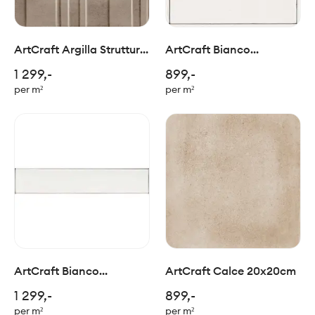
ArtCraft Argilla Struttura
ArtCraft Bianco
3D Bande 20x20cm
Semimatt 20x20cm
1 299,-
899,-
per m²
per m²
ArtCraft Bianco
ArtCraft Calce 20x20cm
Semimatt 5,3x30cm
1 299,-
899,-
per m²
per m²