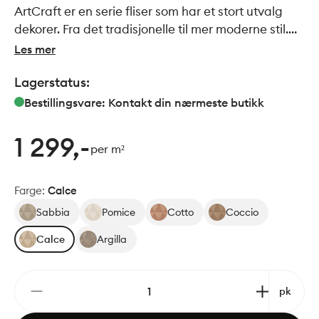
ArtCraft er en serie fliser som har et stort utvalg
dekorer. Fra det tradisjonelle til mer moderne stil.
Felles for de alle er den håndlagede stilen. Passer
Les mer
perfekt sammen med serien Slow.
Lagerstatus:
Bestillingsvare: Kontakt din nærmeste butikk
1 299,-
per m²
Farge
:
Calce
Sabbia
Pomice
Cotto
Coccio
Calce
Argilla
pk