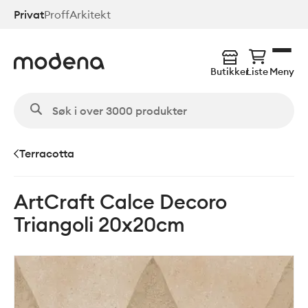
Hopp
Privat
Proff
Arkitekt
til
hovedinnhold
Butikker
Liste
Meny
Terracotta
ArtCraft Calce Decoro
Triangoli 20x20cm