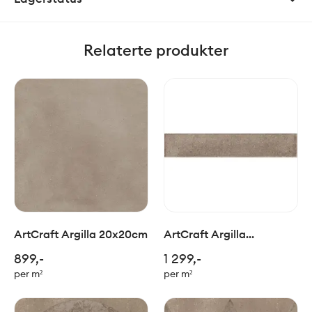
Relaterte produkter
ArtCraft Argilla 20x20cm
ArtCraft Argilla
5,3x30cm
899,-
1 299,-
per m²
per m²