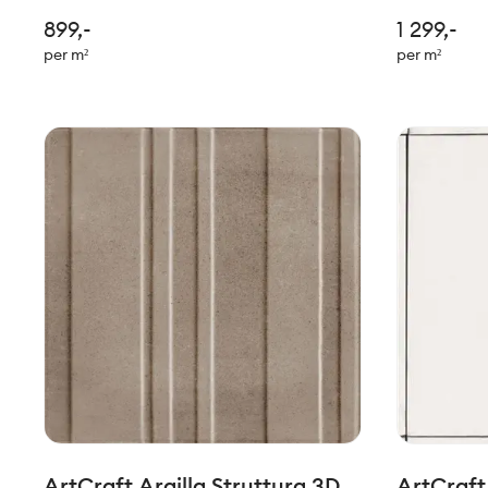
tradisjonelle til mer moderne stil. Felles
tradisjonell
899,-
1 299,-
for de alle er den håndlagede stilen.
for de alle
per m²
per m²
Passer perfekt sammen med serien
Passer per
Slow.
Slow.
ArtCraft Argilla Struttura 3D
ArtCraft