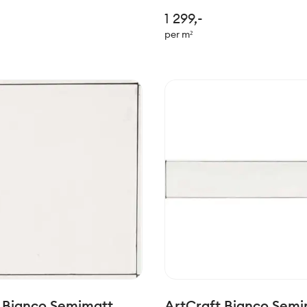
e til mer moderne stil. Felles
tradisjonelle til mer moderne 
1 299,-
 er den håndlagede stilen.
for de alle er den håndlaged
per m²
fekt sammen med serien
Passer perfekt sammen med
Slow.
 Bianco Semimatt
ArtCraft Bianco Semi