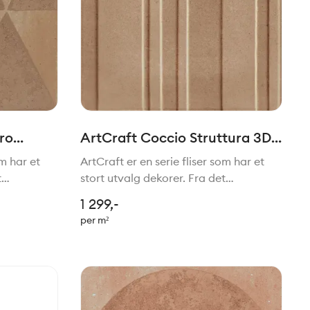
ro
ArtCraft Coccio Struttura 3D
Bande 20x20cm
om har et
ArtCraft er en serie fliser som har et
t
stort utvalg dekorer. Fra det
stil. Felles
tradisjonelle til mer moderne stil. Felles
1 299,-
e stilen.
for de alle er den håndlagede stilen.
per m²
 serien
Passer perfekt sammen med serien
Slow.