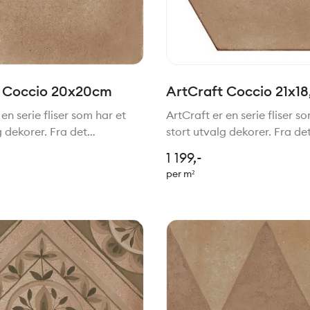
t Coccio 20x20cm
ArtCraft Coccio 21x1
en serie fliser som har et
ArtCraft er en serie fliser s
g dekorer. Fra det
stort utvalg dekorer. Fra de
e til mer moderne stil. Felles
tradisjonelle til mer moderne 
1 199,-
 er den håndlagede stilen.
for de alle er den håndlaged
per m²
fekt sammen med serien
Passer perfekt sammen med
Slow.