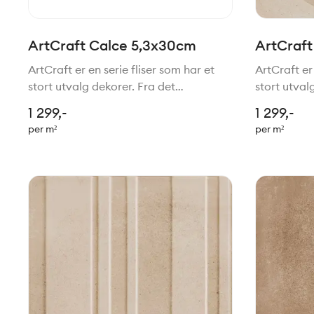
ArtCraft Calce 5,3x30cm
ArtCraft
20x20c
ArtCraft er en serie fliser som har et
ArtCraft er 
stort utvalg dekorer. Fra det
stort utval
tradisjonelle til mer moderne stil. Felles
tradisjonell
1 299,-
1 299,-
for de alle er den håndlagede stilen.
for de alle
per m²
per m²
Passer perfekt sammen med serien
Passer per
Slow.
Slow.