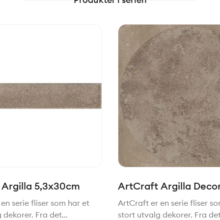
 Argilla 5,3x30cm
ArtCraft Argilla Decor
20x20cm
en serie fliser som har et
ArtCraft er en serie fliser s
g dekorer. Fra det
stort utvalg dekorer. Fra de