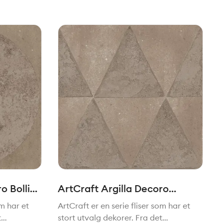
o Bolli
ArtCraft Argilla Decoro
Triangoli 20x20cm
om har et
ArtCraft er en serie fliser som har et
t
stort utvalg dekorer. Fra det