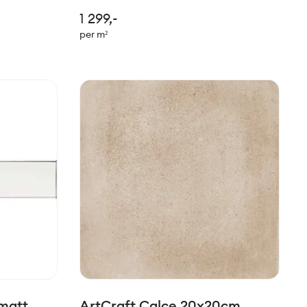
stil. Felles
tradisjonelle til mer moderne stil. Felles
1 299,-
e stilen.
for de alle er den håndlagede stilen.
per m²
 serien
Passer perfekt sammen med serien
Slow.
matt
ArtCraft Calce 20x20cm