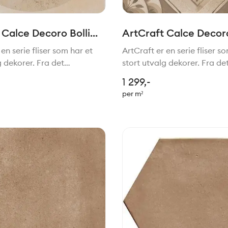
 Calce Decoro Bolli
ArtCraft Calce Decor
m
20x20cm
en serie fliser som har et
ArtCraft er en serie fliser s
g dekorer. Fra det
stort utvalg dekorer. Fra de
e til mer moderne stil. Felles
tradisjonelle til mer moderne 
1 299,-
 er den håndlagede stilen.
for de alle er den håndlaged
per m²
fekt sammen med serien
Passer perfekt sammen med
Slow.