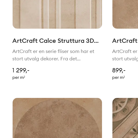
ArtCraft Calce Struttura 3D
ArtCraf
Bande 20x20cm
ArtCraft er en serie fliser som har et
ArtCraft er 
stort utvalg dekorer. Fra det
stort utval
tradisjonelle til mer moderne stil. Felles
tradisjonell
1 299,-
899,-
for de alle er den håndlagede stilen.
for de alle
per m²
per m²
Passer perfekt sammen med serien
Passer per
Slow.
Slow.