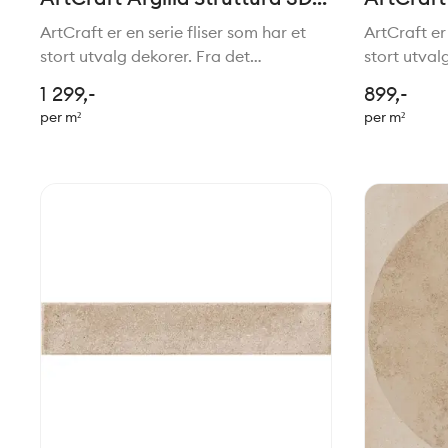
Bande 20x20cm
20x20c
ArtCraft er en serie fliser som har et
ArtCraft er 
stort utvalg dekorer. Fra det
stort utval
tradisjonelle til mer moderne stil. Felles
tradisjonell
1 299,-
899,-
for de alle er den håndlagede stilen.
for de alle
per m²
per m²
Passer perfekt sammen med serien
Passer per
Slow.
Slow.