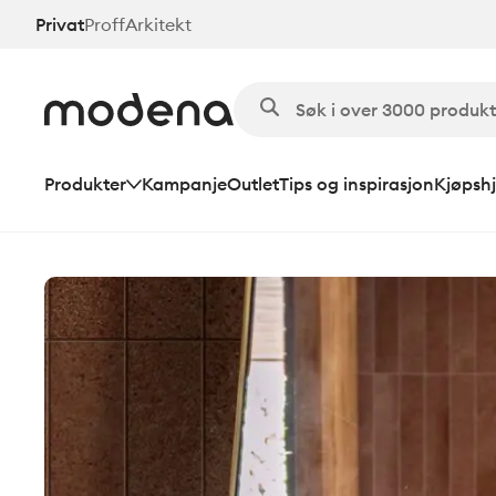
Hopp
Privat
Proff
Arkitekt
til
hovedinnhold
Produkter
Kampanje
Outlet
Tips og inspirasjon
Kjøpshj