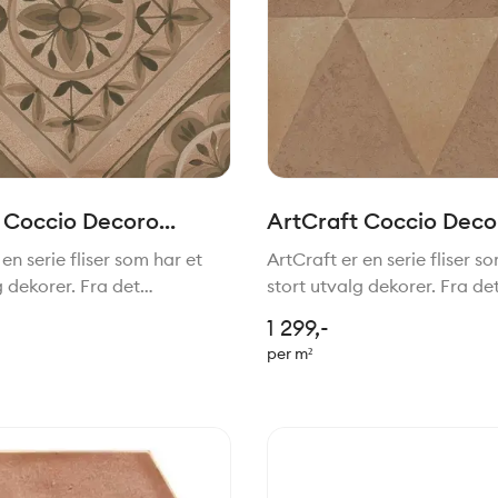
 Coccio Decoro
ArtCraft Coccio Deco
20x20cm
Triangoli 20x20cm
en serie fliser som har et
ArtCraft er en serie fliser s
g dekorer. Fra det
stort utvalg dekorer. Fra de
e til mer moderne stil. Felles
tradisjonelle til mer moderne 
1 299,-
 er den håndlagede stilen.
for de alle er den håndlaged
per m²
fekt sammen med serien
Passer perfekt sammen med
Slow.