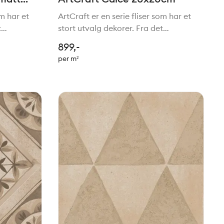
om har et
ArtCraft er en serie fliser som har et
t
stort utvalg dekorer. Fra det
stil. Felles
tradisjonelle til mer moderne stil. Felles
899,-
e stilen.
for de alle er den håndlagede stilen.
per m²
 serien
Passer perfekt sammen med serien
Slow.