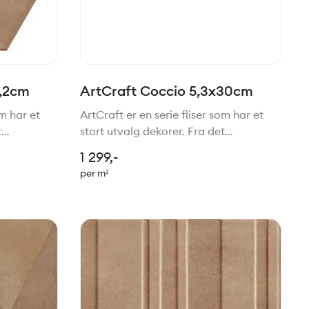
8,2cm
ArtCraft Coccio 5,3x30cm
om har et
ArtCraft er en serie fliser som har et
t
stort utvalg dekorer. Fra det
stil. Felles
tradisjonelle til mer moderne stil. Felles
1 299,-
e stilen.
for de alle er den håndlagede stilen.
per m²
 serien
Passer perfekt sammen med serien
Slow.