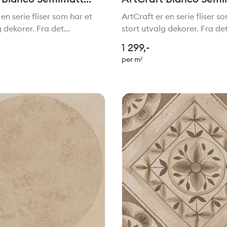
m
5,3x30cm
en serie fliser som har et
ArtCraft er en serie fliser s
g dekorer. Fra det
stort utvalg dekorer. Fra de
e til mer moderne stil. Felles
tradisjonelle til mer moderne 
1 299,-
 er den håndlagede stilen.
for de alle er den håndlaged
per m²
fekt sammen med serien
Passer perfekt sammen med
Slow.