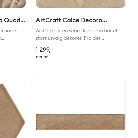
o Quadri
ArtCraft Calce Decoro
Triangoli 20x20cm
om har et
ArtCraft er en serie fliser som har et
t
stort utvalg dekorer. Fra det
stil. Felles
tradisjonelle til mer moderne stil. Felles
1 299,-
e stilen.
for de alle er den håndlagede stilen.
per m²
 serien
Passer perfekt sammen med serien
Slow.