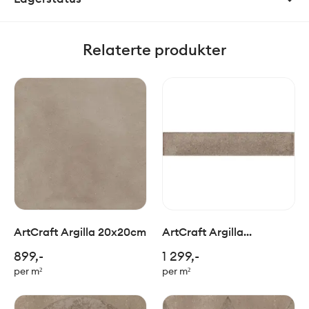
Relaterte produkter
ArtCraft Argilla 20x20cm
ArtCraft Argilla
5,3x30cm
899,-
1 299,-
per m²
per m²