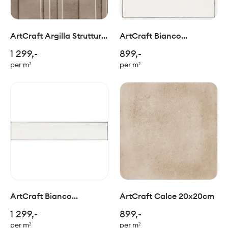
ArtCraft Argilla Struttura
ArtCraft Bianco
3D Bande 20x20cm
Semimatt 20x20cm
1 299,-
899,-
per m²
per m²
ArtCraft Bianco
ArtCraft Calce 20x20cm
Semimatt 5,3x30cm
1 299,-
899,-
per m²
per m²