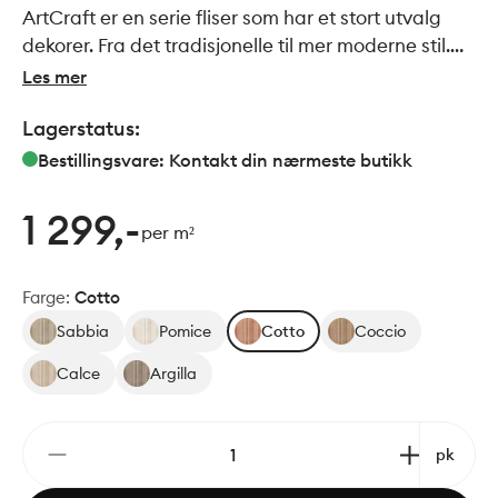
ArtCraft er en serie fliser som har et stort utvalg
dekorer. Fra det tradisjonelle til mer moderne stil.
Felles for de alle er den håndlagede stilen. Passer
Les mer
perfekt sammen med serien Slow.
Lagerstatus:
Bestillingsvare: Kontakt din nærmeste butikk
1 299,-
per m²
Farge
:
Cotto
Sabbia
Pomice
Cotto
Coccio
Calce
Argilla
pk