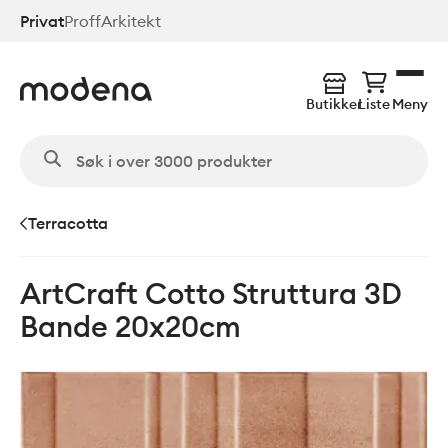
Hopp
Privat
Proff
Arkitekt
til
hovedinnhold
Butikker
Liste
Meny
Terracotta
ArtCraft Cotto Struttura 3D
Bande 20x20cm