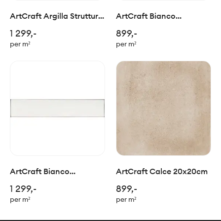
ArtCraft Argilla Struttura
ArtCraft Bianco
3D Bande 20x20cm
Semimatt 20x20cm
1 299,-
899,-
per m²
per m²
ArtCraft Bianco
ArtCraft Calce 20x20cm
Semimatt 5,3x30cm
1 299,-
899,-
per m²
per m²