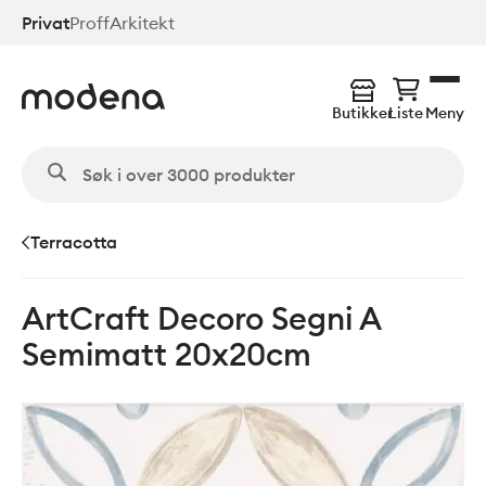
Hopp
Privat
Proff
Arkitekt
til
hovedinnhold
Butikker
Liste
Meny
Terracotta
ArtCraft Decoro Segni A
Semimatt 20x20cm