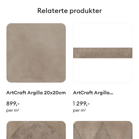
Relaterte produkter
ArtCraft Argilla 20x20cm
ArtCraft Argilla
5,3x30cm
899,-
1 299,-
per m²
per m²