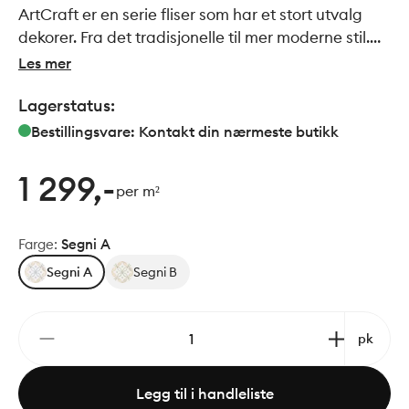
ArtCraft er en serie fliser som har et stort utvalg
dekorer. Fra det tradisjonelle til mer moderne stil.
Felles for de alle er den håndlagede stilen. Passer
Les mer
perfekt sammen med serien Slow.
Lagerstatus:
Bestillingsvare: Kontakt din nærmeste butikk
1 299,-
per m²
Farge
:
Segni A
Segni A
Segni B
pk
Legg til i handleliste