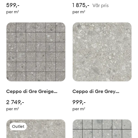
30x30 cm
mosaic 29x33,5cm
599,-
1 875,-
Vår pris
per m²
per m²
Ceppo di Gre Greige
Ceppo di Gre Grey
mosaic 5x5/ 30x30cm
60x60cm
2 749,-
999,-
per m²
per m²
Outlet