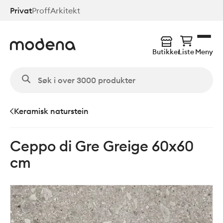
Hopp
Privat
Proff
Arkitekt
til
hovedinnhold
Butikker
Liste
Meny
Keramisk naturstein
Ceppo di Gre Greige 60x60
cm