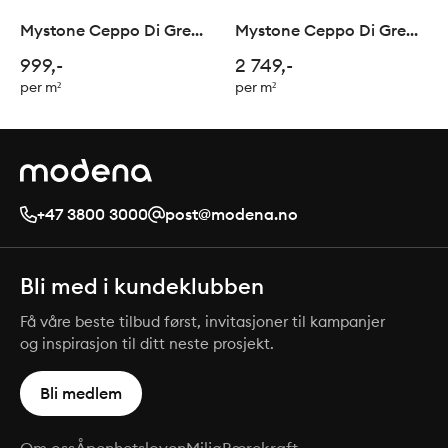
Mystone Ceppo Di Gre
Mystone Ceppo Di Gre
White 60x60cm
White Mosaico
999,-
2 749,-
5x5/30x30cm
per m²
per m²
+47 3800 3000
post@modena.no
Bli med i kundeklubben
Få våre beste tilbud først, invitasjoner til kampanjer
og inspirasjon til ditt neste prosjekt.
Bli medlem