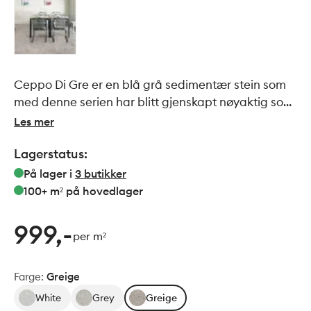
Ceppo Di Gre er en blå grå sedimentær stein som
med denne serien har blitt gjenskapt nøyaktig som
originalen. Man har klart å gjengi naturlige
Les mer
karakteristiske innslag av små- og store stein på en
Lagerstatus:
utrolig flott måte. Sammen med Powder, som er
gjengivelse av betong, får man et fantastisk
På lager i
3
butikker
harmonisk baderom.
100+ m²
på hovedlager
999,-
per m²
Farge
:
Greige
White
Grey
Greige