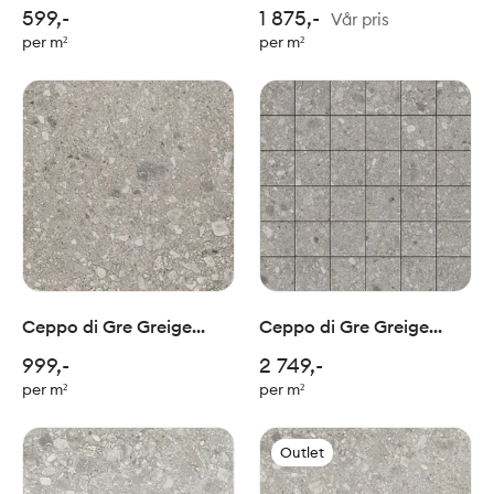
30x30 cm
mosaic 29x33,5cm
599,-
1 875,-
Vår pris
per m²
per m²
Ceppo di Gre Greige
Ceppo di Gre Greige
60x60 cm
mosaic 5x5/ 30x30cm
999,-
2 749,-
per m²
per m²
Outlet