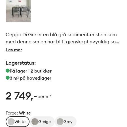
Ceppo Di Gre er en blå grå sedimentær stein som
med denne serien har blitt gjenskapt nøyaktig som
originalen. Man har klart å gjengi naturlige
Les mer
karakteristiske innslag av små- og store stein på en
Lagerstatus:
utrolig flott måte. Sammen med Powder, som er
gjengivelse av betong, får man et fantastisk
På lager i
2
butikker
harmonisk baderom.
3 m²
på hovedlager
2 749,-
per m²
Farge
:
White
White
Greige
Grey