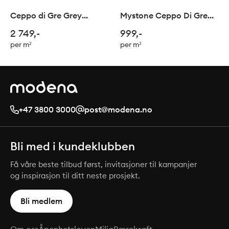
Ceppo di Gre Grey
Mystone Ceppo Di Gre
mosaic 5x5/ 30x30cm
White 60x60cm
2 749,-
999,-
per m²
per m²
+47 3800 3000
post@modena.no
Bli med i kundeklubben
Få våre beste tilbud først, invitasjoner til kampanjer
og inspirasjon til ditt neste prosjekt.
Bli medlem