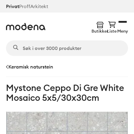
Hopp
Privat
Proff
Arkitekt
til
hovedinnhold
Butikker
Liste
Meny
Keramisk naturstein
Mystone Ceppo Di Gre White
Mosaico 5x5/30x30cm