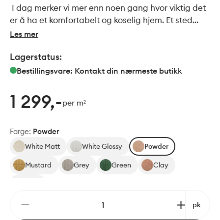
I dag merker vi mer enn noen gang hvor viktig det
er å ha et komfortabelt og koselig hjem. Et sted
hvor du kan finne fred, ro og kjærlighet. Homey-
Les mer
kolleksjonen er ideell for å skape et koselig hjem
Lagerstatus:
gjennom sin varme materialfølelse. Homey har en
litt bølget og ugjennomsiktig tekstur, i stand til å
Bestillingsvare: Kontakt din nærmeste butikk
skape overflater som fremkaller den varme følelsen
av keramikk. Et moderne materiale som er svært
1 299,-
per m²
motstandsdyktig.
Farge
:
Powder
White Matt
White Glossy
Powder
Mustard
Grey
Green
Clay
Blue
pk