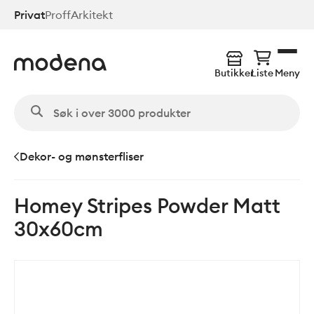
Hopp
Privat
Proff
Arkitekt
til
hovedinnhold
Butikker
Liste
Meny
Dekor- og mønsterfliser
Homey Stripes Powder Matt
30x60cm