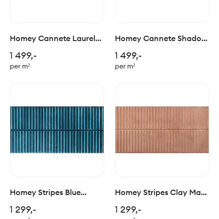
Homey Cannete Laurel
Homey Cannete Shadow
60x120cm
60x120cm
1 499,-
1 499,-
per m²
per m²
Homey Stripes Blue
Homey Stripes Clay Matt
Glossy 30x60cm
30x60cm
1 299,-
1 299,-