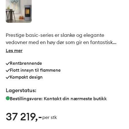
Prestige basic-series er slanke og elegante
vedovner med en høy dør som gir en fantastisk
utsikt over flammene. Med steinkledning lagrer
Les mer
ovnen varme i timevis etter at ilden har slukket. Den
Rentbrennende
kompakte designen gjør den enkel å integrere i
Flott innsyn til flammene
ethvert rom.
Kompakt design
Lagerstatus:
Bestillingsvare: Kontakt din nærmeste butikk
37 219,-
per stk