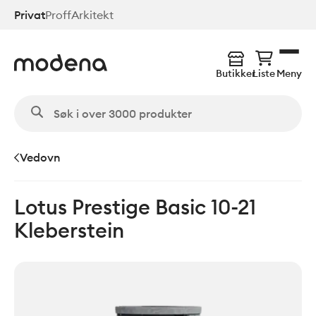
Hopp
Privat
Proff
Arkitekt
til
hovedinnhold
Butikker
Liste
Meny
Vedovn
Lotus Prestige Basic 10-21
Kleberstein