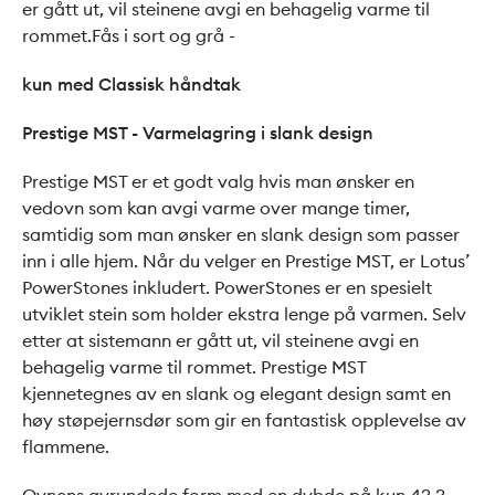
er gått ut, vil steinene avgi en behagelig varme til
rommet.Fås i sort og grå -
kun med Classisk håndtak
Prestige MST - Varmelagring i slank design
Prestige MST er et godt valg hvis man ønsker en
vedovn som kan avgi varme over mange timer,
samtidig som man ønsker en slank design som passer
inn i alle hjem. Når du velger en Prestige MST, er Lotus’
PowerStones inkludert. PowerStones er en spesielt
utviklet stein som holder ekstra lenge på varmen. Selv
etter at sistemann er gått ut, vil steinene avgi en
behagelig varme til rommet. Prestige MST
kjennetegnes av en slank og elegant design samt en
høy støpejernsdør som gir en fantastisk opplevelse av
flammene.
Ovnens avrundede form med en dybde på kun 43,3