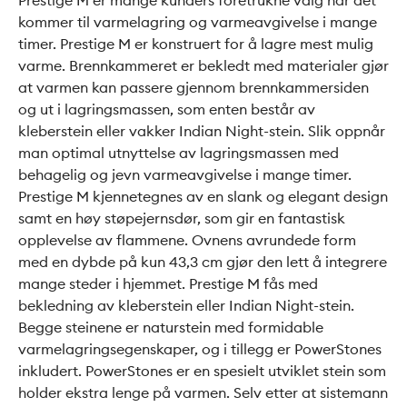
kommer til varmelagring og varmeavgivelse i mange
timer. Prestige M er konstruert for å lagre mest mulig
varme. Brennkammeret er bekledt med materialer gjør
at varmen kan passere gjennom brennkammersiden
og ut i lagringsmassen, som enten består av
kleberstein eller vakker Indian Night-stein. Slik oppnår
man optimal utnyttelse av lagringsmassen med
behagelig og jevn varmeavgivelse i mange timer.
Prestige M kjennetegnes av en slank og elegant design
samt en høy støpejernsdør, som gir en fantastisk
opplevelse av flammene. Ovnens avrundede form
med en dybde på kun 43,3 cm gjør den lett å integrere
mange steder i hjemmet. Prestige M fås med
bekledning av kleberstein eller Indian Night-stein.
Begge steinene er naturstein med formidable
varmelagringsegenskaper, og i tillegg er PowerStones
inkludert. PowerStones er en spesielt utviklet stein som
holder ekstra lenge på varmen. Selv etter at sistemann