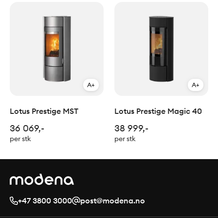
A+
A+
Lotus Prestige MST
Lotus Prestige Magic 40
36 069,-
38 999,-
per stk
per stk
+47 3800 3000
post@modena.no