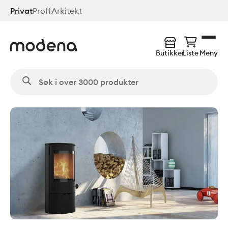
Hopp
Privat
Proff
Arkitekt
til
hovedinnhold
Butikker
Liste
Meny