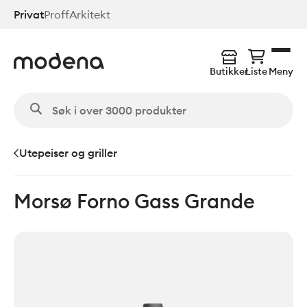
Hopp
Privat
Proff
Arkitekt
til
hovedinnhold
Butikker
Liste
Meny
Utepeiser og griller
Morsø Forno Gass Grande