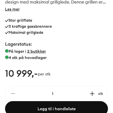
design med maksimal grillglede. Denne grillen er
en del av Morsøs prisvinnende outdoor-serie og
Les mer
leveres med tre kraftige gassbrennere som gir en
Stor grillflate
samlet varmeeffekt på 7,4 kW. Grillen er støpt i
3 kraftige gassbrennere
aluminium med en emaljert støpejernsrist, noe som
Maksimal grillglede
sikrer jevn varmefordeling og minimalt vedlikehold.
Det minimalistiske håndtaket fullfører frontens linjer
Lagerstatus:
og gjør lokket enkelt å løfte.
På lager i
2
butikker
4 stk
på hovedlager
10 999,-
per stk
stk
Legg til i handleliste