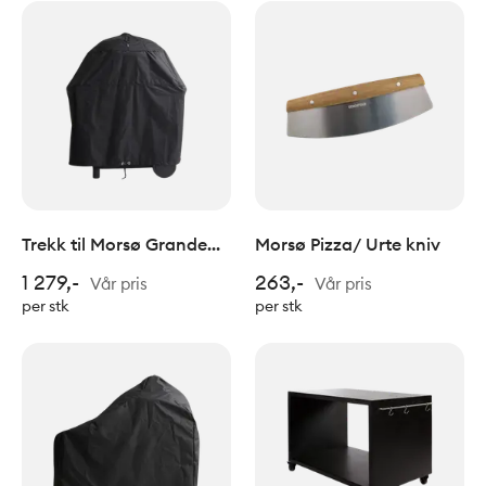
Trekk til Morsø Grande
Morsø Pizza/ Urte kniv
gassgrill og Tavolo bord
1 279,-
263,-
Vår pris
Vår pris
per stk
per stk