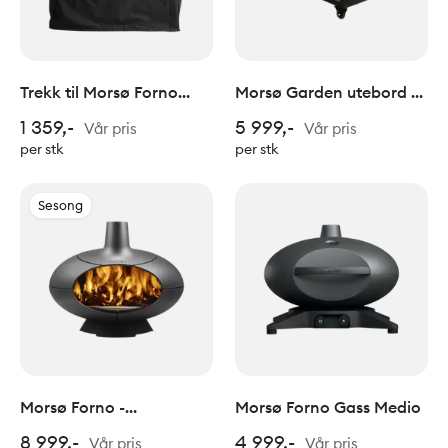
Trekk til Morsø Forno
Morsø Garden utebord til
uteovn/ Grande gassgrill
Forno, stort
1 359,-
5 999,-
Vår pris
Vår pris
og Garden bord
per stk
per stk
Sesong
Morsø Forno -
Morsø Forno Gass Medio
utepeis/pizzaovn og grill
8 999,-
4 999,-
Vår pris
Vår pris