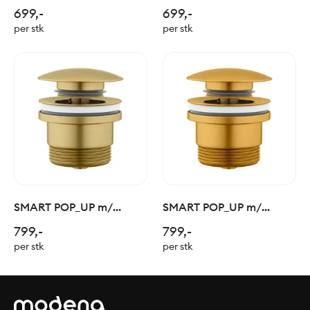
Easyclean- Krom
Easyclean- Sort Matt
699,-
699,-
per stk
per stk
SMART POP_UP m/
SMART POP_UP m/
Easyclean- Børstet
Easyclean- Børstet Gull
799,-
799,-
Champagne
per stk
per stk