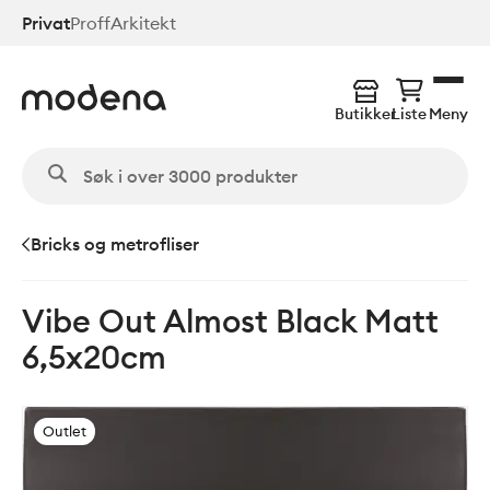
Hopp
Privat
Proff
Arkitekt
til
hovedinnhold
Butikker
Liste
Meny
Bricks og metrofliser
Vibe Out Almost Black Matt
6,5x20cm
Outlet