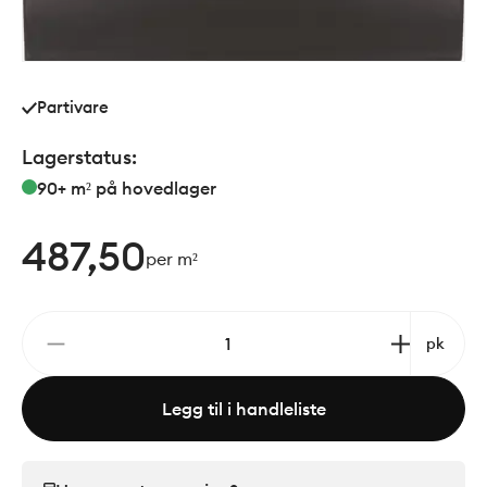
Partivare
Lagerstatus:
90+ m²
på hovedlager
487,50
per m²
pk
Legg til i handleliste