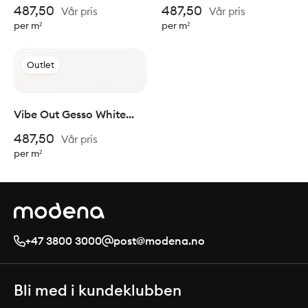
6,5x20cm
Glossy 6,5x20cm
487,50
487,50
Vår pris
Vår pris
per m²
per m²
Outlet
Vibe Out Gesso White
Matt 6,5x20cm
487,50
Vår pris
per m²
+47 3800 3000
post@modena.no
Bli med i kundeklubben