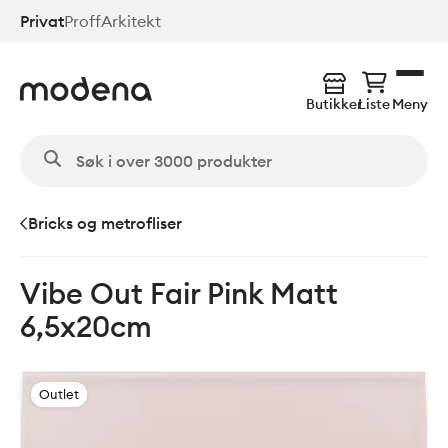
Hopp
Privat
Proff
Arkitekt
til
hovedinnhold
Butikker
Liste
Meny
Bricks og metrofliser
Vibe Out Fair Pink Matt
6,5x20cm
Outlet