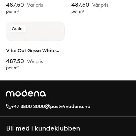
Matt 6,5x20cm
Glossy 6,5x20cm
487,50
487,50
Vår pris
Vår pris
per m²
per m²
Outlet
Vibe Out Gesso White
Matt 6,5x20cm
487,50
Vår pris
per m²
+47 3800 3000
post@modena.no
Bli med i kundeklubben