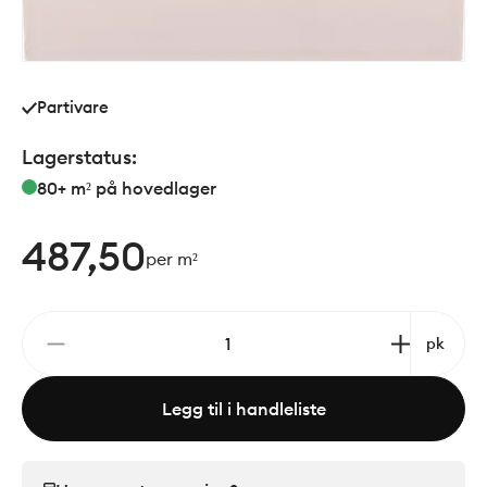
Partivare
Lagerstatus:
80+ m²
på hovedlager
487,50
per m²
pk
Legg til i handleliste